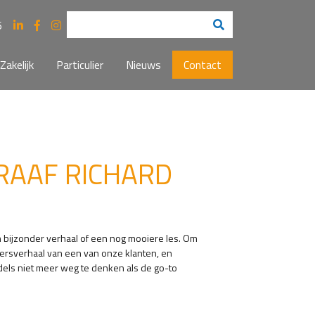
6
Zakelijk
Particulier
Nieuws
Contact
RAAF RICHARD
 bijzonder verhaal of een nog mooiere les. Om
mersverhaal van een van onze klanten, en
ddels niet meer weg te denken als de go-to