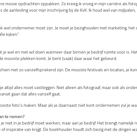
rrière mooie opdrachten oppakken. Zo kreeg ik vroeg in mijn carrière als foto
e aanleiding voor mijn inschrijving bij de KvK. Ik houd wel van mijlpalen, 
e ook wel ondernemer moet zijn. Je moet je bezighouden met marketing, he
ie kijken.”
at je wel en niet wil doen wanneer daar binnen je bedrijf ruimte voor is. 
p de mooiste plekken komt. Je bent (vaak) daar waar het gebeurd.
ien niet zo vanzelfsprekend zijn. De mooiste festivals en locaties, je kun
je altijd alles moet vastleggen. Niet alleen als fotograaf, maar ook als o
vanuit gaan dat alles vanzelf gaat.
 mooiste foto’s maken. Maar als je daarnaast niet kunt ondernemen zul je w
aan te nemen?
niet in je bedrijf moet werken, maar aan je bedrijf. Het brengt namelijk nie
f inspiratie van krijgt. De boekhouder houdt zich bezig met de dingen wa