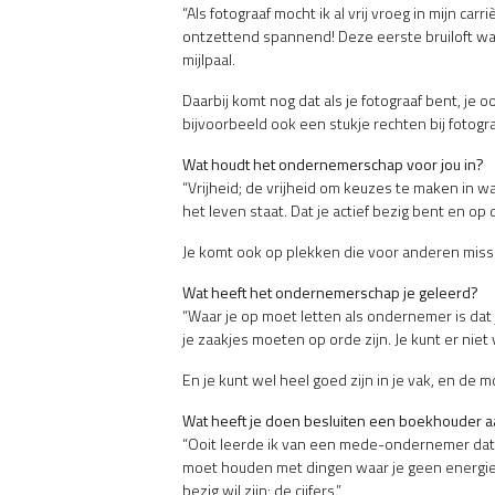
“Als fotograaf mocht ik al vrij vroeg in mijn ca
ontzettend spannend! Deze eerste bruiloft was d
mijlpaal.
Daarbij komt nog dat als je fotograaf bent, j
bijvoorbeeld ook een stukje rechten bij fotograf
Wat houdt het ondernemerschap voor jou in?
“Vrijheid; de vrijheid om keuzes te maken in w
het leven staat. Dat je actief bezig bent en o
Je komt ook op plekken die voor anderen missch
Wat heeft het ondernemerschap je geleerd?
“Waar je op moet letten als ondernemer is dat 
je zaakjes moeten op orde zijn. Je kunt er niet 
En je kunt wel heel goed zijn in je vak, en de
Wat heeft je doen besluiten een boekhouder 
“Ooit leerde ik van een mede-ondernemer dat je 
moet houden met dingen waar je geen energie o
bezig wil zijn; de cijfers.”