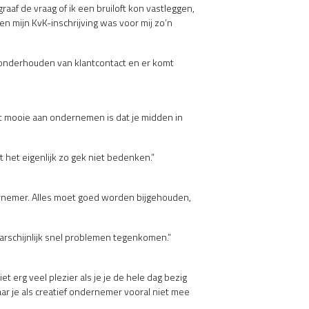
graaf de vraag of ik een bruiloft kon vastleggen,
en mijn KvK-inschrijving was voor mij zo’n
t onderhouden van klantcontact en er komt
Het mooie aan ondernemen is dat je midden in
t het eigenlijk zo gek niet bedenken.”
ndernemer. Alles moet goed worden bijgehouden,
aarschijnlijk snel problemen tegenkomen.”
t erg veel plezier als je je de hele dag bezig
ar je als creatief ondernemer vooral niet mee