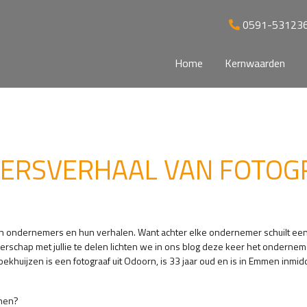
0591-53123
Home
Kernwaarden
ERSVERHAAL VAN FOTOG
an ondernemers en hun verhalen. Want achter elke ondernemer schuilt een
rschap met jullie te delen lichten we in ons blog deze keer het onderne
oekhuijzen is een fotograaf uit Odoorn, is 33 jaar oud en is in Emmen inmi
nnen?